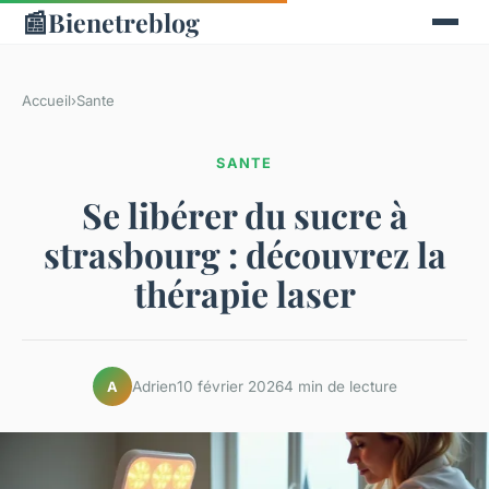
📰
Bienetreblog
Accueil
›
Sante
SANTE
Se libérer du sucre à
strasbourg : découvrez la
thérapie laser
Adrien
10 février 2026
4 min de lecture
A