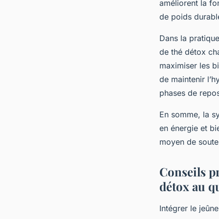
améliorent la fo
de poids durabl
Dans la pratiqu
de thé détox cha
maximiser les b
de maintenir l’h
phases de repos
En somme, la syn
en énergie et bi
moyen de soutenir
Conseils pr
détox au q
Intégrer le jeûn