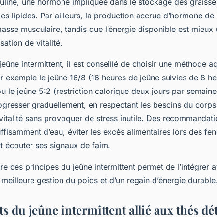
uline, une hormone impliquée dans le stockage des graisses,
des lipides. Par ailleurs, la production accrue d’hormone de
asse musculaire, tandis que l’énergie disponible est mieux u
ation de vitalité.
jeûne intermittent, il est conseillé de choisir une méthode 
r exemple le jeûne 16/8 (16 heures de jeûne suivies de 8 h
ou le jeûne 5:2 (restriction calorique deux jours par semaine).
ogresser graduellement, en respectant les besoins du corps
 vitalité sans provoquer de stress inutile. Des recommandati
uffisamment d’eau, éviter les excès alimentaires lors des fen
et écouter ses signaux de faim.
e ces principes du jeûne intermittent permet de l’intégrer
 meilleure gestion du poids et d’un regain d’énergie durable
ts du jeûne intermittent allié aux thés dé