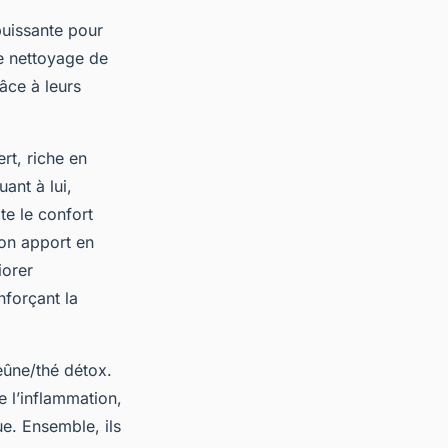
puissante pour
de nettoyage de
râce à leurs
rt, riche en
ant à lui,
te le confort
son apport en
iorer
nforçant la
eûne/thé détox.
e l’inflammation,
ue. Ensemble, ils