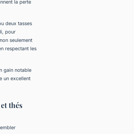
ennent la perte
ou deux tasses
i, pour
 non seulement
en respectant les
n gain notable
e un excellent
et thés
 sembler