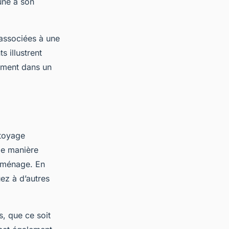
ûne à son
associées à une
s illustrent
lement dans un
ttoyage
de manière
u ménage. En
ez à d’autres
s, que ce soit