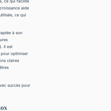
 ce qui facilite
 croissance aide
tilisée, ce qui
adaptée à son
eures
 Il est
 pour optimiser
ons claires
êtres
 avec succès pour
.
tox