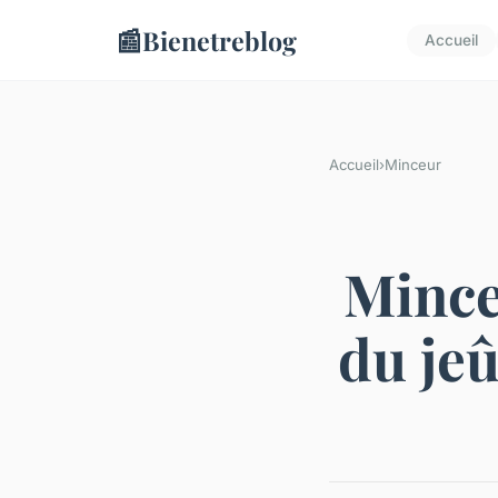
📰
Bienetreblog
Accueil
Accueil
›
Minceur
Minceu
du jeû