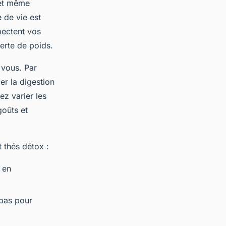
 et même
 de vie est
pectent vos
erte de poids.
 vous. Par
er la digestion
ez varier les
goûts et
 thés détox :
 en
epas pour