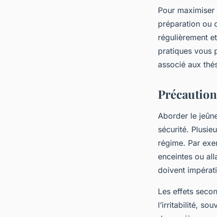
Pour maximiser 
préparation ou c
régulièrement e
pratiques vous p
associé aux thés
Précautions
Aborder le jeûn
sécurité. Plusie
régime. Par exe
enceintes ou all
doivent impérat
Les effets secon
l’irritabilité, s