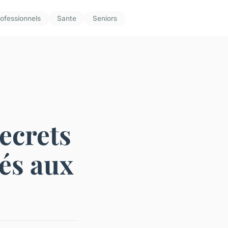
ofessionnels
Sante
Seniors
secrets
iés aux