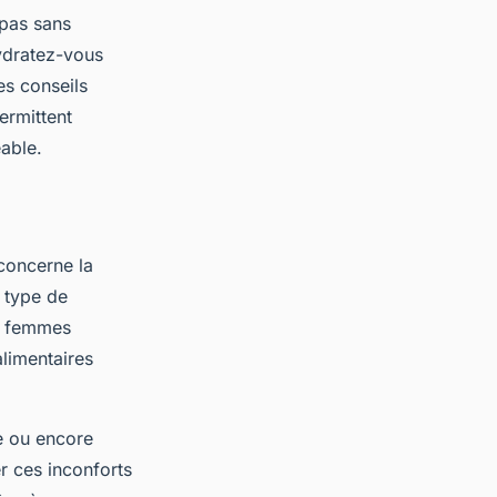
epas sans
Hydratez-vous
es conseils
ermittent
éable.
concerne la
e type de
es femmes
alimentaires
te ou encore
er ces inconforts