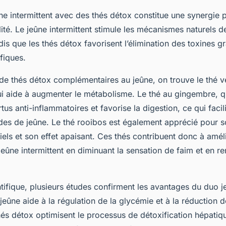
ne intermittent avec des thés détox constitue une synergie 
alité. Le jeûne intermittent stimule les mécanismes naturels 
dis que les thés détox favorisent l’élimination des toxines g
fiques.
de thés détox complémentaires au jeûne, on trouve le thé ve
ui aide à augmenter le métabolisme. Le thé au gingembre, qu
us anti-inflammatoires et favorise la digestion, ce qui facili
odes de jeûne. Le thé rooibos est également apprécié pour 
els et son effet apaisant. Ces thés contribuent donc à amél
jeûne intermittent en diminuant la sensation de faim et en re
ntifique, plusieurs études confirment les avantages du duo j
jeûne aide à la régulation de la glycémie et à la réduction d
hés détox optimisent le processus de détoxification hépatiq