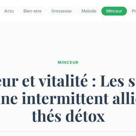
Actu
Bien-etre
Grossesse
Maladie
Minceur
Pr
MINCEUR
r et vitalité : Les 
ne intermittent all
thés détox