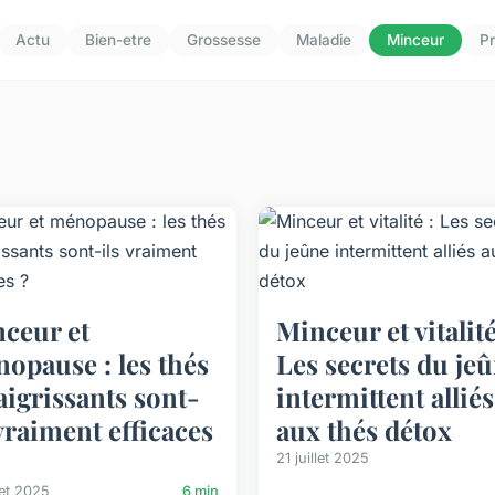
Actu
Bien-etre
Grossesse
Maladie
Minceur
Pr
ceur et
Minceur et vitalité
opause : les thés
Les secrets du je
igrissants sont-
intermittent alliés
 vraiment efficaces
aux thés détox
21 juillet 2025
llet 2025
6 min