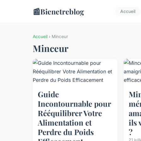
📰
Bienetreblog
Accueil
Accueil
› Minceur
Minceur
Guide
Min
Incontournable pour
mén
Rééquilibrer Votre
ama
Alimentation et
ils
Perdre du Poids
?
21 jui