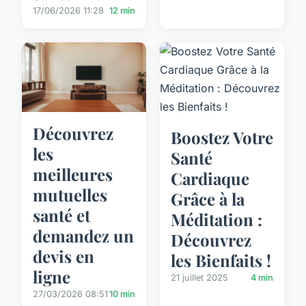
17/06/2026 11:28
12 min
Découvrez
Boostez Votre
les
Santé
meilleures
Cardiaque
mutuelles
Grâce à la
santé et
Méditation :
demandez un
Découvrez
devis en
les Bienfaits !
ligne
21 juillet 2025
4 min
27/03/2026 08:51
10 min