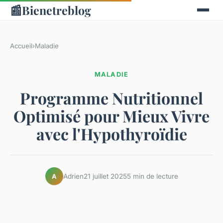
📰
Bienetreblog
Accueil
›
Maladie
MALADIE
Programme Nutritionnel
Optimisé pour Mieux Vivre
avec l'Hypothyroïdie
Adrien
21 juillet 2025
5 min de lecture
A