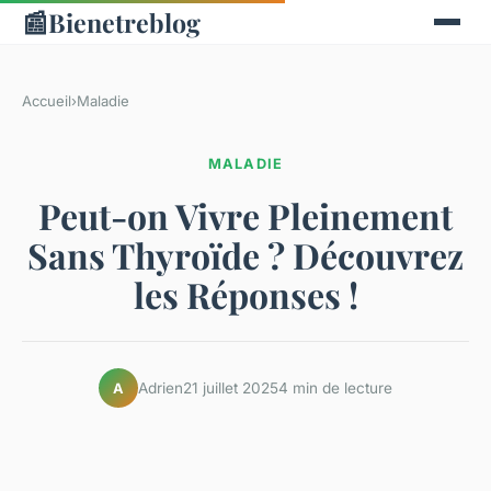
📰
Bienetreblog
Accueil
›
Maladie
MALADIE
Peut-on Vivre Pleinement
Sans Thyroïde ? Découvrez
les Réponses !
Adrien
21 juillet 2025
4 min de lecture
A