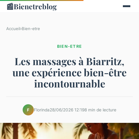
📰
Bienetreblog
Accueil
›
Bien-etre
BIEN-ETRE
Les massages à Biarritz,
une expérience bien-être
incontournable
Florinda
28/06/2026 12:19
8 min de lecture
F