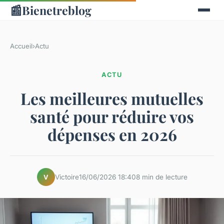
📰
Bienetreblog
Accueil
›
Actu
ACTU
Les meilleures mutuelles
santé pour réduire vos
dépenses en 2026
Victoire
16/06/2026 18:40
8 min de lecture
V