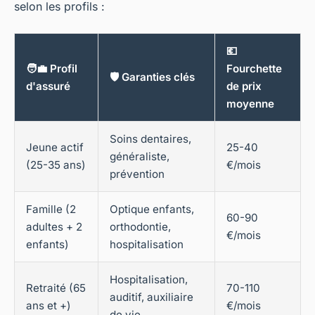
selon les profils :
💶
🧑‍💼 Profil
Fourchette
🛡️ Garanties clés
d'assuré
de prix
moyenne
Soins dentaires,
Jeune actif
25-40
généraliste,
(25-35 ans)
€/mois
prévention
Famille (2
Optique enfants,
60-90
adultes + 2
orthodontie,
€/mois
enfants)
hospitalisation
Hospitalisation,
Retraité (65
70-110
auditif, auxiliaire
ans et +)
€/mois
de vie