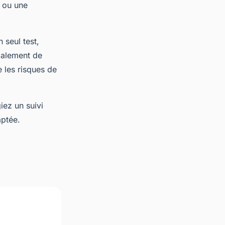
g ou une
seul test,
également de
re les risques de
iez un suivi
aptée.