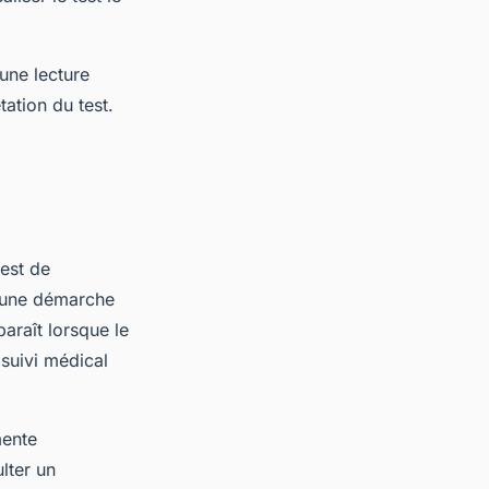
 une lecture
tation du test.
est de
r une démarche
araît lorsque le
e suivi médical
mente
lter un