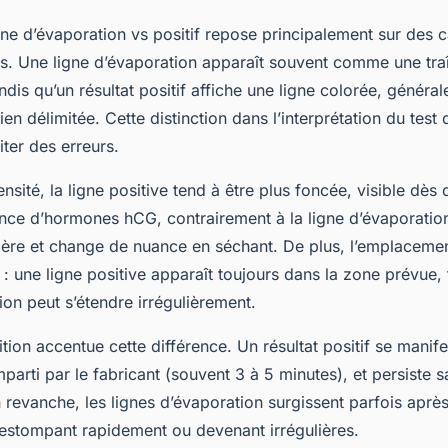
gne d’évaporation vs positif repose principalement sur des c
es. Une ligne d’évaporation apparaît souvent comme une traî
andis qu’un résultat positif affiche une ligne colorée, génér
bien délimitée. Cette distinction dans l’interprétation du test
iter des erreurs.
nsité, la ligne positive tend à être plus foncée, visible dès 
ence d’hormones hCG, contrairement à la ligne d’évaporation
gère et change de nuance en séchant. De plus, l’emplacemen
e : une ligne positive apparaît toujours dans la zone prévue,
ion peut s’étendre irrégulièrement.
ition accentue cette différence. Un résultat positif se manif
parti par le fabricant (souvent 3 à 5 minutes), et persiste s
 revanche, les lignes d’évaporation surgissent parfois après
stompant rapidement ou devenant irrégulières.