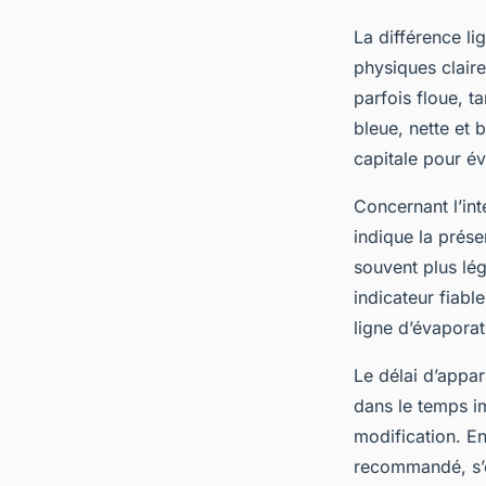
La différence li
physiques clair
parfois floue, t
bleue, nette et 
capitale pour év
Concernant l’inte
indique la prés
souvent plus lé
indicateur fiabl
ligne d’évaporat
Le délai d’appar
dans le temps im
modification. En
recommandé, s’e