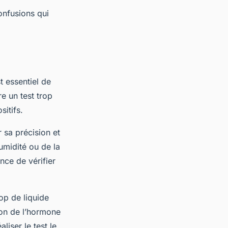
onfusions qui
st essentiel de
e un test trop
sitifs.
r sa précision et
umidité ou de la
nce de vérifier
op de liquide
tion de l’hormone
liser le test le