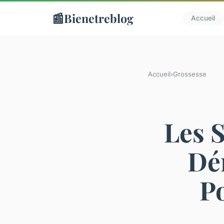
📰
Bienetreblog
Accueil
Accueil
›
Grossesse
Les S
Dé
Po