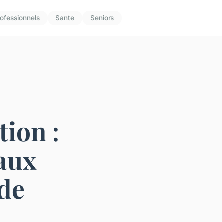
ofessionnels
Sante
Seniors
tion :
aux
 de