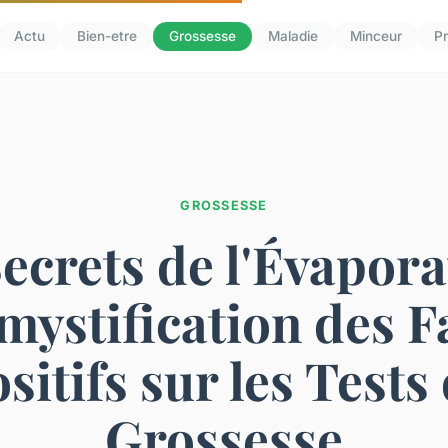
Actu
Bien-etre
Grossesse
Maladie
Minceur
Pr
GROSSESSE
ecrets de l'Évapora
mystification des F
sitifs sur les Tests
Grossesse