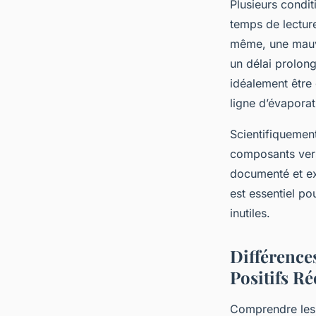
Plusieurs condit
temps de lectur
même, une mauva
un délai prolong
idéalement être 
ligne d’évaporati
Scientifiquement
composants vers
documenté et exp
est essentiel pou
inutiles.
Différences
Positifs Ré
Comprendre les 