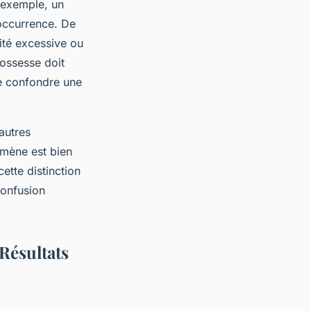
r exemple, un
occurrence. De
ité excessive ou
rossesse doit
de confondre une
 autres
omène est bien
ette distinction
 confusion
 Résultats