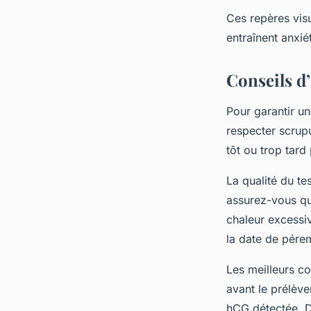
Ces repères visu
entraînent anxié
Conseils d’
Pour garantir une
respecter scrupu
tôt ou trop tard
La qualité du te
assurez-vous qu’
chaleur excessiv
la date de pére
Les meilleurs co
avant le prélève
hCG détectée. De