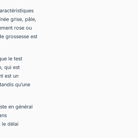
aractéristiques
née grise, pâle,
alement rose ou
 de grossesse est
que le test
, qui est
t est un
 tandis qu’une
este en général
ans
 le délai