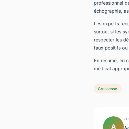
professionnel d
échographie, ass
Les experts rec
surtout si les s
respecter les dél
faux positifs ou
En résumé, en ca
médical appropri
Grossesse
EC
A
A